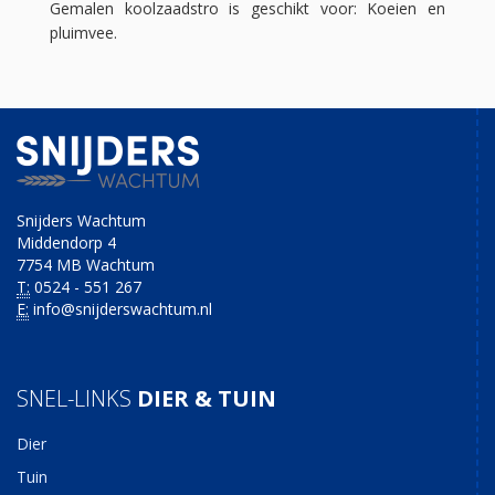
Gemalen koolzaadstro is geschikt voor: Koeien en
pluimvee.
Snijders Wachtum
Middendorp 4
7754 MB Wachtum
T:
0524 - 551 267
E:
info@snijderswachtum.nl
SNEL-LINKS
DIER & TUIN
Dier
Tuin