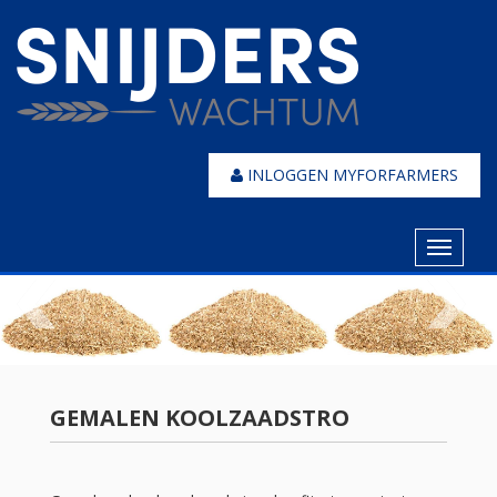
INLOGGEN MYFORFARMERS
Toggle
navigat
GEMALEN KOOLZAADSTRO